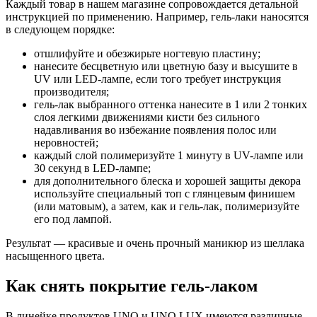
Каждый товар в нашем магазине сопровождается детальной
инструкцией по применению. Например, гель-лаки наносятся
в следующем порядке:
отшлифуйте и обезжирьте ногтевую пластину;
нанесите бесцветную или цветную базу и высушите в
UV или LED-лампе, если того требует инструкция
производителя;
гель-лак выбранного оттенка нанесите в 1 или 2 тонких
слоя легкими движениями кисти без сильного
надавливания во избежание появления полос или
неровностей;
каждый слой полимеризуйте 1 минуту в UV-лампе или
30 секунд в LED-лампе;
для дополнительного блеска и хорошей защиты декора
используйте специальный топ с глянцевым финишем
(или матовым), а затем, как и гель-лак, полимеризуйте
его под лампой.
Результат — красивые и очень прочный маникюр из шеллака
насыщенного цвета.
Как снять покрытие гель-лаком
В линейке продуктов UNO и UNO LUX имеются различные