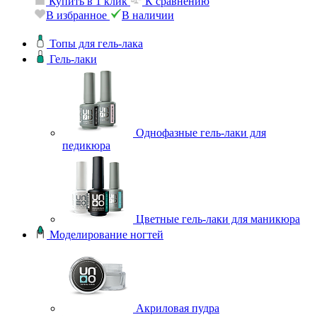
Купить в 1 клик
К сравнени
авнению
В избранное
В наличии
и
Топы для гель-лака
Гель-лаки
Однофазные гель-лаки для
педикюра
Цветные гель-лаки для маникюра
Моделирование ногтей
Акриловая пудра