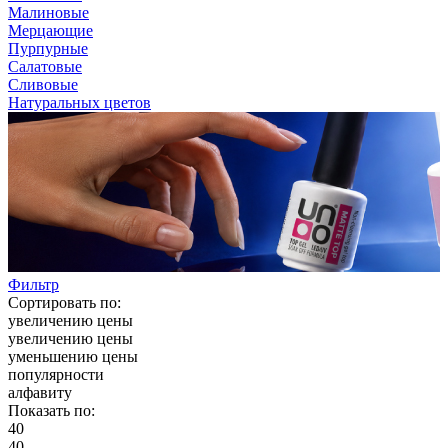
Малиновые
Мерцающие
Пурпурные
Салатовые
Сливовые
Натуральных цветов
Фильтр
Сортировать по:
увеличению цены
увеличению цены
уменьшению цены
популярности
алфавиту
Показать по:
40
40