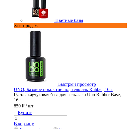
Цветные базы
Хит продаж
рый просмотр
Быстрый про
гель-лак Strong, 16 г
UNO, Базовое покрытие под гель-ла
 UNO Strong для
Густая каучуковая база для гель-лак
я натуральных ногтей.
16г.
850 ₽
/ шт
Купить
В корзину