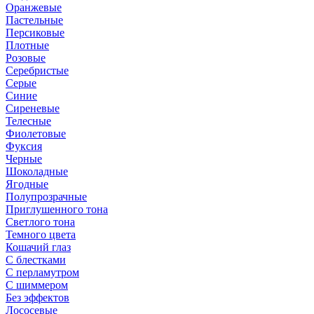
Оранжевые
Пастельные
Персиковые
Плотные
Розовые
Серебристые
Серые
Синие
Сиреневые
Телесные
Фиолетовые
Фуксия
Черные
Шоколадные
Ягодные
Полупрозрачные
Приглушенного тона
Светлого тона
Темного цвета
Кошачий глаз
С блестками
С перламутром
С шиммером
Без эффектов
Лососевые