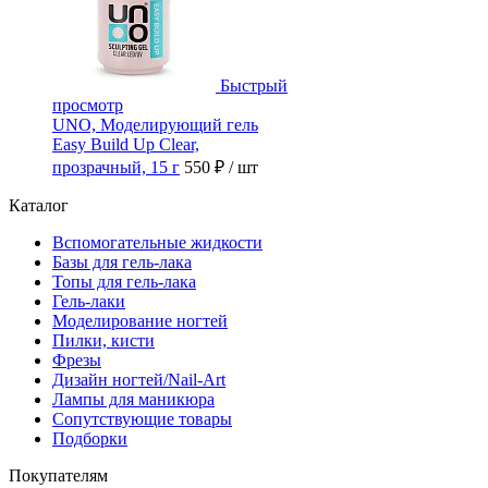
Быстрый
просмотр
UNO, Моделирующий гель
Easy Build Up Clear,
прозрачный, 15 г
550 ₽
/ шт
Каталог
Вспомогательные жидкости
Базы для гель-лака
Топы для гель-лака
Гель-лаки
Моделирование ногтей
Пилки, кисти
Фрезы
Дизайн ногтей/Nail-Art
Лампы для маникюра
Сопутствующие товары
Подборки
Покупателям