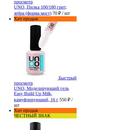
просмотр
UNO, Пилка 100/180 грит,
зебра (форма мост)
70 ₽
/ шт
Хит продаж
Быстрый
просмотр
UNO, Моделирующий гель
Easy Build Up Milk,
камуфлирующий, 16 г
550 ₽
/
шт
Хит продаж
ЧЕСТНЫЙ ЗНАК