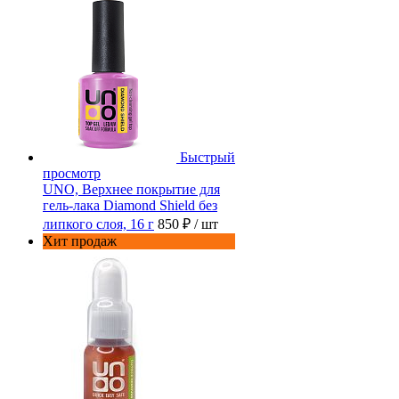
Быстрый
просмотр
UNO, Верхнее покрытие для
гель-лака Diamond Shield без
липкого слоя, 16 г
850 ₽
/ шт
Хит продаж