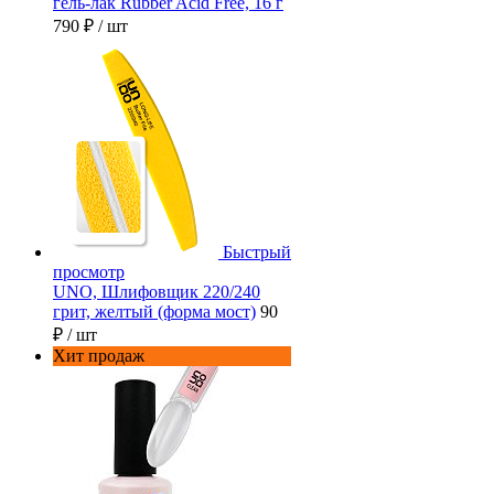
гель-лак Rubber Acid Free, 16 г
790 ₽
/ шт
Быстрый
просмотр
UNO, Шлифовщик 220/240
грит, желтый (форма мост)
90
₽
/ шт
Хит продаж