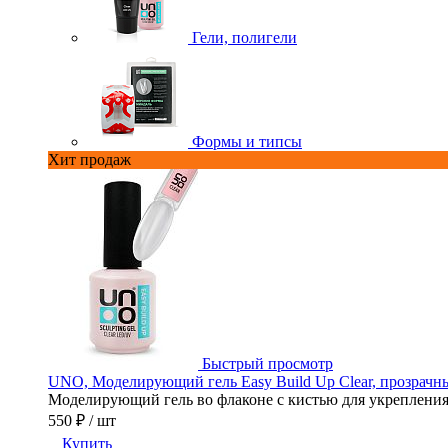
Гели, полигели
Формы и типсы
Хит продаж
Быстрый просмотр
UNO, Моделирующий гель Easy Build Up Clear, прозрачны
Моделирующий гель во флаконе с кистью для укрепления,
550 ₽
/ шт
Купить