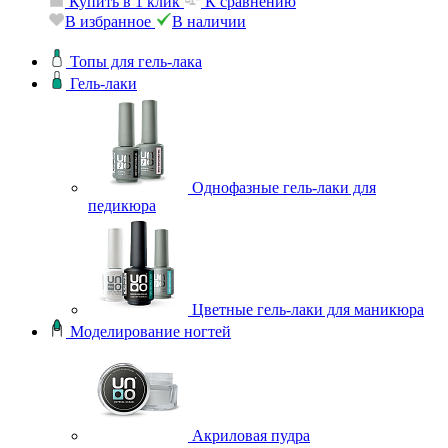
Купить в 1 клик
К с
к
К сравнению
В избранное
В налич
В наличии
Топы для гель-лака
Гель-лаки
Однофазные гель-лаки для
педикюра
Цветные гель-лаки для маникюра
Моделирование ногтей
Акриловая пудра