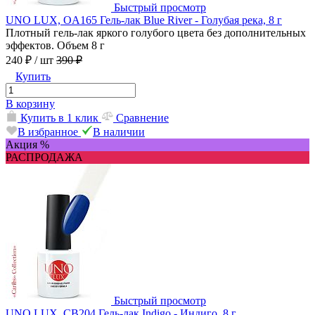
Быстрый просмотр
UNO LUX, OA165 Гель-лак Blue River - Голубая река, 8 г
Плотный гель-лак яркого голубого цвета без дополнительных
эффектов. Объем 8 г
240 ₽
/ шт
390 ₽
Купить
В корзину
Купить в 1 клик
Сравнение
В избранное
В наличии
Акция %
РАСПРОДАЖА
Быстрый просмотр
UNO LUX, CB204 Гель-лак Indigo - Индиго, 8 г