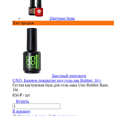
Цветные базы
Хит продаж
Быстрый просмотр
Быс
тие под гель-лак Strong, 16 г
UNO, Базовое покрытие под
ель-лака UNO Strong для
Густая каучуковая база для
репления натуральных ногтей.
16г.
850 ₽
/ шт
Купить
В корзину