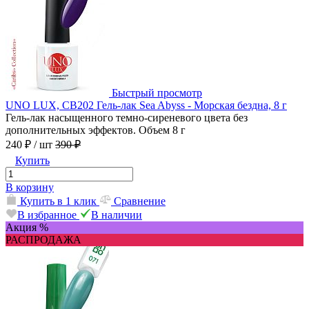
Быстрый просмотр
UNO LUX, CB202 Гель-лак Sea Abyss - Морская бездна, 8 г
Гель-лак насыщенного темно-сиреневого цвета без
дополнительных эффектов. Объем 8 г
240 ₽
/ шт
390 ₽
Купить
В корзину
Купить в 1 клик
Сравнение
В избранное
В наличии
Акция %
РАСПРОДАЖА