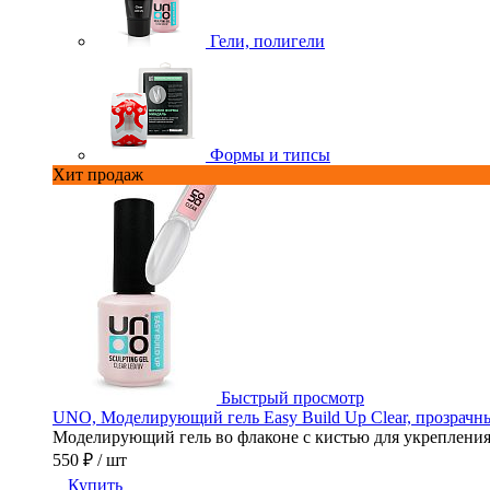
Гели, полигели
Формы и типсы
Хит продаж
Быстрый просмотр
UNO, Моделирующий гель Easy Build Up Clear, прозрачны
Моделирующий гель во флаконе с кистью для укрепления,
550 ₽
/ шт
Купить