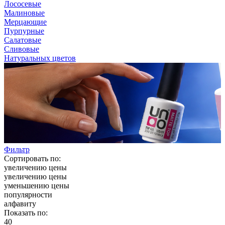
Лососевые
Малиновые
Мерцающие
Пурпурные
Салатовые
Сливовые
Натуральных цветов
Фильтр
Сортировать по:
увеличению цены
увеличению цены
уменьшению цены
популярности
алфавиту
Показать по:
40