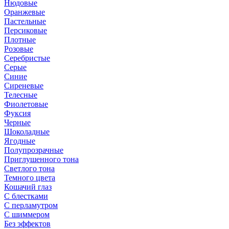
Нюдовые
Оранжевые
Пастельные
Персиковые
Плотные
Розовые
Серебристые
Серые
Синие
Сиреневые
Телесные
Фиолетовые
Фуксия
Черные
Шоколадные
Ягодные
Полупрозрачные
Приглушенного тона
Светлого тона
Темного цвета
Кошачий глаз
С блестками
С перламутром
С шиммером
Без эффектов