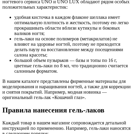
ногтевого сервиса UNO и UNO LUX обладают рядом особых
положительных характеристик:
удобная кисточка в каждом флаконе шеллака имеет
оптимальную плотность и жесткость, поэтому ею легко
прокрашивать области вблизи кутикулы и боковых
валиков ногтя;
гель-лаки на основе полимеров (метакрилатов) не
влияют на здоровье ногтей, поэтому не приходится
делать паузу на восстановление между посещениями
салона красоты;
большой объем пузырьков — базы и топы по 16 г,
цветные гель-лаки по 8 мл, что традиционно считается
салонным форматом.
В нашем каталоге представлены фирменные материалы для
моделирования и наращивания ногтей, а также для коррекции
и снятия покрытий. Например, модная новинка —
оригинальный гель-лак «Кошачий глаз».
Правила нанесения гель-лаков
Каждый товар в нашем магазине сопровождается детальной
инструкцией по применению. Например, гель-лаки наносятся
в следующем порядке: