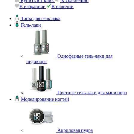
К
Купить в 1 клик
К сравнению
В
В избранное
В наличии
Топы для гель-лака
Гель-лаки
Однофазные гель-лаки для
педикюра
Цветные гель-лаки для маникюра
Моделирование ногтей
Акриловая пудра