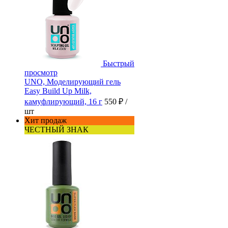
Быстрый
просмотр
UNO, Моделирующий гель
Easy Build Up Milk,
камуфлирующий, 16 г
550 ₽
/
шт
Хит продаж
ЧЕСТНЫЙ ЗНАК