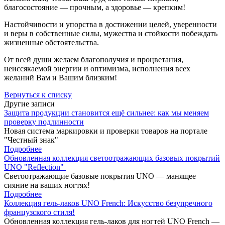
благосостояние — прочным, а здоровье — крепким!
Настойчивости и упорства в достижении целей, уверенности
и веры в собственные силы, мужества и стойкости побеждать
жизненные обстоятельства.
От всей души желаем благополучия и процветания,
неиссякаемой энергии и оптимизма, исполнения всех
желаний Вам и Вашим близким!
Вернуться к списку
Другие записи
Защита продукции становится ещё сильнее: как мы меняем
проверку подлинности
Новая система маркировки и проверки товаров на портале
"Честный знак"
Подробнее
Обновленная коллекция светоотражающих базовых покрытий
UNO "Reflection"
Cветоотражающие базовые покрытия UNO — манящее
сияние на ваших ногтях!
Подробнее
Коллекция гель-лаков UNO French: Искусство безупречного
французского стиля!
Обновленная коллекция гель-лаков для ногтей UNO French —