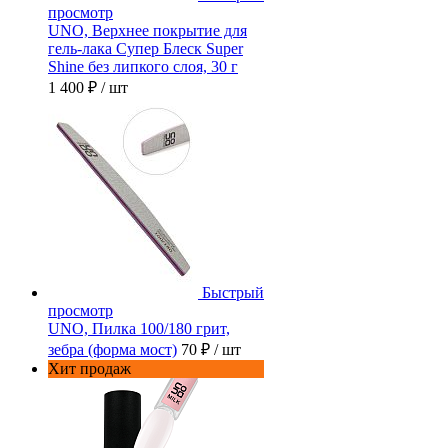
просмотр
UNO, Верхнее покрытие для
гель-лака Супер Блеск Super
Shine без липкого слоя, 30 г
1 400 ₽
/ шт
Быстрый
просмотр
UNO, Пилка 100/180 грит,
зебра (форма мост)
70 ₽
/ шт
Хит продаж