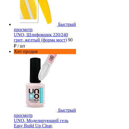
Быстрый
просмотр
UNO, Шлифовщик 220/240
грит, желтый (форма мост)
90
₽
/ шт
Хит продаж
Быстрый
просмотр
UNO, Моделирующий гель
Easy Build Up Clear,