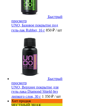
Быстрый
просмотр
UNO, Базовое покрытие под
гель-лак Rubber, 16 г
850 ₽
/ шт
Быстрый
просмотр
UNO, Верхнее покрытие для
гель-лака Diamond Shield без
липкого слоя, 30 г
1 350 ₽
/ шт
Хит продаж
ЧЕСТНЫЙ ЗНАК