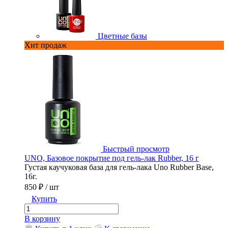
Цветные базы
Хит продаж
й просмотр
Быстрый прос
ль-лак Strong, 16 г
UNO, Базовое покрытие под гель-лак 
NO Strong для
Густая каучуковая база для гель-лака
натуральных ногтей.
16г.
850 ₽
/ шт
Купить
В корзину