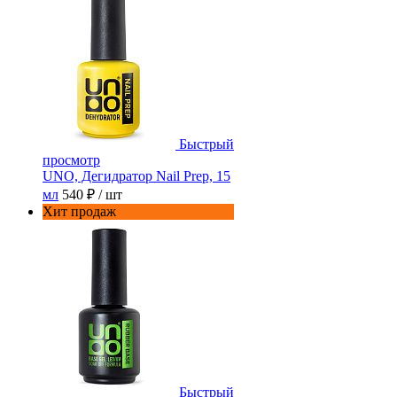
Быстрый
просмотр
UNO, Дегидратор Nail Prep, 15
мл
540 ₽
/ шт
Хит продаж
Быстрый