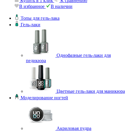
Купить в 1 клик
К сравнению
внению
В избранное
В наличии
Топы для гель-лака
Гель-лаки
Однофазные гель-лаки для
педикюра
Цветные гель-лаки для маникюра
Моделирование ногтей
Акриловая пудра