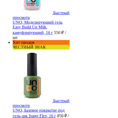
Быстрый
просмотр
UNO, Моделирующий гель
Easy Build Up Milk,
камуфлирующий, 16 г
550 ₽
/
шт
Хит продаж
ЧЕСТНЫЙ ЗНАК
Быстрый
просмотр
UNO, Базовое покрытие под
гель-лак Super Flex, 16 г
850 ₽
/