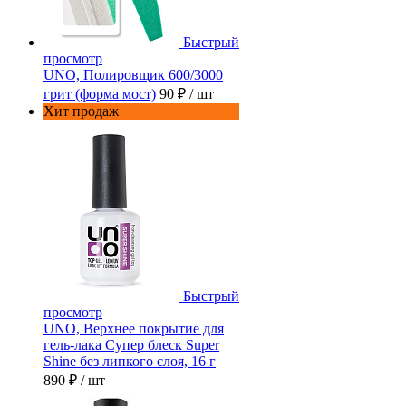
Быстрый
просмотр
UNO, Полировщик 600/3000
грит (форма мост)
90 ₽
/ шт
Хит продаж
Быстрый
просмотр
UNO, Верхнее покрытие для
гель-лака Супер блеск Super
Shine без липкого слоя, 16 г
890 ₽
/ шт