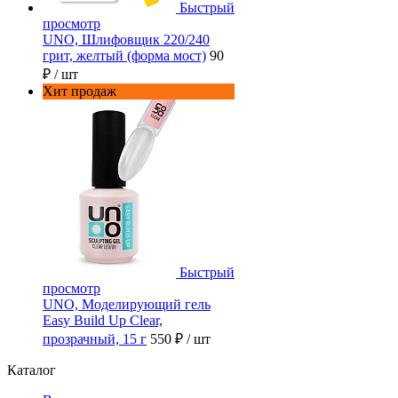
Быстрый
просмотр
UNO, Шлифовщик 220/240
грит, желтый (форма мост)
90
₽
/ шт
Хит продаж
Быстрый
просмотр
UNO, Моделирующий гель
Easy Build Up Clear,
прозрачный, 15 г
550 ₽
/ шт
Каталог