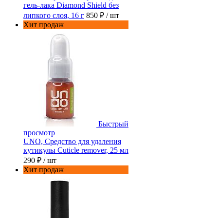
гель-лака Diamond Shield без
липкого слоя, 16 г
850 ₽
/ шт
Хит продаж
Быстрый
просмотр
UNO, Средство для удаления
кутикулы Cuticle remover, 25 мл
290 ₽
/ шт
Хит продаж