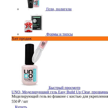
Гели, полигели
Формы и типсы
Хит продаж
Быстрый просмотр
UNO, Моделирующий гель Easy Build Up Clear, прозрачны
Моделирующий гель во флаконе с кистью для укрепления,
550 ₽
/ шт
Купить