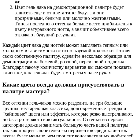
же.
Цвет гель-лака на демонстрационной палитре будет
зависеть еще и от цвета типс: будут ли они
прозрачными, белыми или молочно-желтоватыми.
Типсы последнего оттенка больше всего приближены к
цвету натурального ногтя, а значит объективнее всего
отражают будущий результат.
Каждый цвет лака для ногтей может выглядеть теплым или
холодным в зависимости от используемой подложки. Готовя
свою собственную палитру, сделайте несколько образцов для
демонстрации на бежевой, розовой, персиковой подложке.
Благодаря такому количеству вариантов вы сможете показать
клиентке, как гель-лак будет смотреться на ее руках.
Какие цвета всегда должны присутствовать в
палитре мастера?
Все оттенки гель-лаков можно разделить на три большие
группы: нестареющая классика, долговременные тренды и
“хайповые” цвета или эффекты, которые резко выстреливают,
но быстро теряют свою актуальность. Оттенки из первой
категории должны занимать большую часть вашей палитры,
так как процент любителей экспериментов среди клиенток
всегда будет меньше, чем процент консервативных любителей