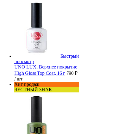
Быстрый
просмотр
UNO LUX, Верхнее покрытие
High Gloss Top Coat, 16 г
790 ₽
/ шт
Хит продаж
ЧЕСТНЫЙ ЗНАК