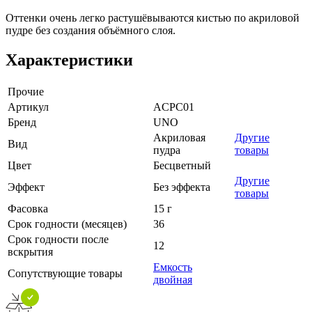
Оттенки очень легко растушёвываются кистью по акриловой
пудре без создания объёмного слоя.
Характеристики
Прочие
Артикул
ACPC01
Бренд
UNO
Акриловая
Другие
Вид
пудра
товары
Цвет
Бесцветный
Другие
Эффект
Без эффекта
товары
Фасовка
15 г
Срок годности (месяцев)
36
Срок годности после
12
вскрытия
Емкость
Сопутствующие товары
двойная