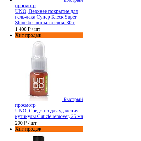
просмотр
UNO, Верхнее покрытие для
гель-лака Супер Блеск Super
Shine без липкого слоя, 30 г
1 400 ₽
/ шт
Хит продаж
Быстрый
просмотр
UNO, Средство для удаления
кутикулы Cuticle remover, 25 мл
290 ₽
/ шт
Хит продаж