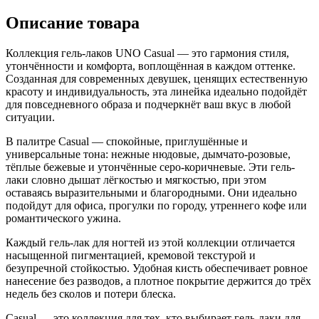
Описание товара
Коллекция гель-лаков UNO
Casual
— это гармония стиля,
утончённости и комфорта, воплощённая в каждом оттенке.
Созданная для современных девушек, ценящих естественную
красоту и индивидуальность, эта линейка идеально подойдёт
для повседневного образа и подчеркнёт ваш вкус в любой
ситуации.
В палитре
Casual
— спокойные, приглушённые и
универсальные тона: нежные нюдовые, дымчато-розовые,
тёплые бежевые и утончённые серо-коричневые. Эти гель-
лаки словно дышат лёгкостью и мягкостью, при этом
оставаясь выразительными и благородными. Они идеально
подойдут для офиса, прогулки по городу, утреннего кофе или
романтического ужина.
Каждый гель-лак для ногтей из этой коллекции отличается
насыщенной пигментацией, кремовой текстурой и
безупречной стойкостью. Удобная кисть обеспечивает ровное
нанесение без разводов, а плотное покрытие держится до трёх
недель без сколов и потери блеска.
Casual
— это коллекция для тех, кто выбирает гель-лаки для