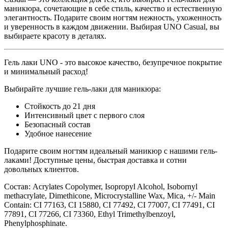
маникюра, сочетающие в себе стиль, качество и естественную
элегантность. Подарите своим ногтям нежность, ухоженность
и уверенность в каждом движении. Выбирая UNO
Casual
, вы
выбираете красоту в деталях.
Гель лаки UNO - это высокое качество, безупречное покрытие
и минимальный расход!
Выбирайте лучшие гель-лаки для маникюра:
Стойкость до 21 дня
Интенсивный цвет с первого слоя
Безопасный состав
Удобное нанесение
Подарите своим ногтям идеальный маникюр с нашими гель-
лаками! Доступные цены, быстрая доставка и сотни
довольных клиентов.
Состав:
Acrylates Copolymer, Isopropyl Alcohol, Isobornyl
methacrylate, Dimethicone, Microcrystalline Wax, Mica, +/- Main
Contain: CI 77163, CI 15880, CI 77492, CI 77007, CI 77491, CI
77891, CI 77266, CI 73360, Ethyl Trimethylbenzoyl,
Phenylphosphinate.