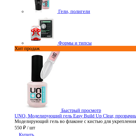
Гели, полигели
Формы и типсы
Хит продаж
Быстрый просмотр
UNO, Моделирующий гель Easy Build Up Clear, прозрачны
Моделирующий гель во флаконе с кистью для укрепления,
550 ₽
/ шт
Купить