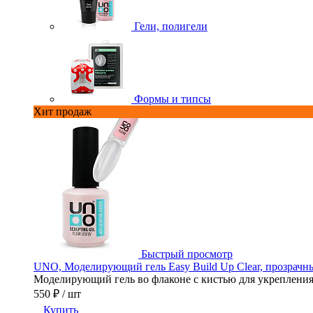
Гели, полигели
Формы и типсы
Хит продаж
Быстрый просмотр
UNO, Моделирующий гель Easy Build Up Clear, прозрачны
Моделирующий гель во флаконе с кистью для укрепления,
550 ₽
/ шт
Купить