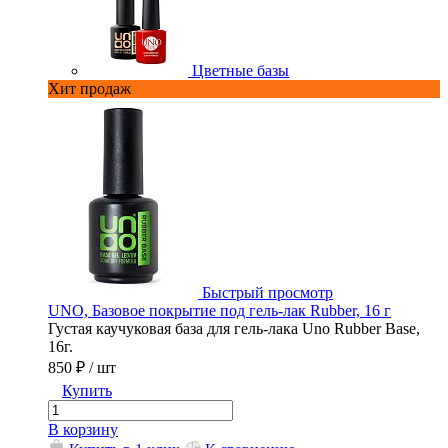
Цветные базы
Хит продаж
Быстрый просмотр
6 г
UNO, Базовое покрытие под гель-лак Rubber, 16 г
Густая каучуковая база для гель-лака Uno Rubber Base,
тей.
16г.
850 ₽
/ шт
Купить
В корзину