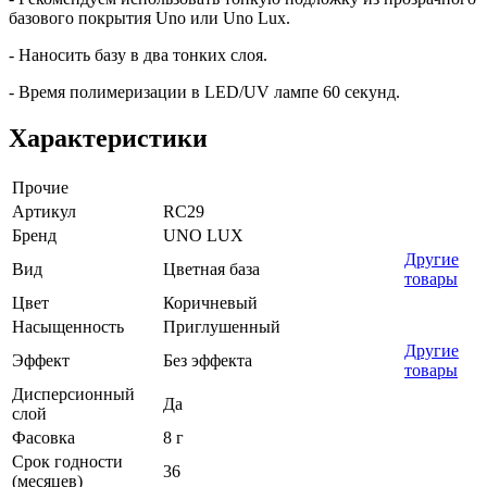
базового покрытия Uno или Uno Lux.
- Наносить базу в два тонких слоя.
- Время полимеризации в LED/UV лампе 60 секунд.
Характеристики
Прочие
Артикул
RC29
Бренд
UNO LUX
Другие
Вид
Цветная база
товары
Цвет
Коричневый
Насыщенность
Приглушенный
Другие
Эффект
Без эффекта
товары
Дисперсионный
Да
слой
Фасовка
8 г
Срок годности
36
(месяцев)