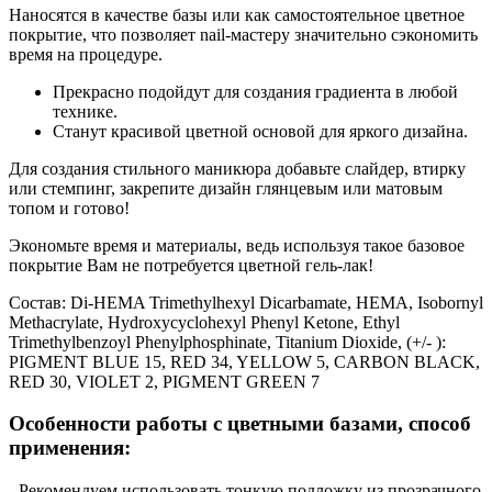
Наносятся в качестве базы или как самостоятельное цветное
покрытие, что позволяет nail-мастеру значительно сэкономить
время на процедуре.
Прекрасно подойдут для создания градиента в любой
технике.
Станут красивой цветной основой для яркого дизайна.
Для создания стильного маникюра добавьте слайдер, втирку
или стемпинг, закрепите дизайн глянцевым или матовым
топом и готово!
Экономьте время и материалы, ведь используя такое базовое
покрытие Вам не потребуется цветной гель-лак!
Состав:
Di-HEMA Trimethylhexyl Dicarbamate, HEMA, Isobornyl
Methacrylate, Hydroxycyclohexyl Phenyl Ketone, Ethyl
Trimethylbenzoyl Phenylphosphinate, Titanium Dioxide, (+/- ):
PIGMENT BLUE 15, RED 34, YELLOW 5, CARBON BLACK,
RED 30, VIOLET 2, PIGMENT GREEN 7
Особенности работы с цветными базами, способ
применения:
- Рекомендуем использовать тонкую подложку из прозрачного