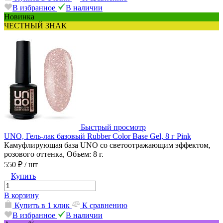
В избранное
В наличии
Новинка
ЧЕСТНЫЙ ЗНАК
Быстрый просмотр
UNO, Гель-лак базовый Rubber Color Base Gel, 8 г Pink
Камуфлирующая база UNO со светоотражающим эффектом,
розового оттенка, Объем: 8 г.
550 ₽
/ шт
Купить
В корзину
Купить в 1 клик
К сравнению
В избранное
В наличии