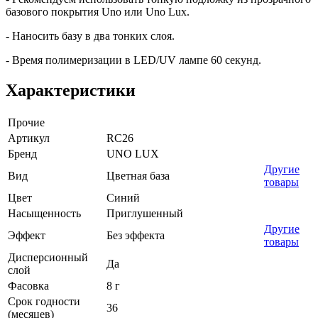
базового покрытия Uno или Uno Lux.
- Наносить базу в два тонких слоя.
- Время полимеризации в LED/UV лампе 60 секунд.
Характеристики
Прочие
Артикул
RC26
Бренд
UNO LUX
Другие
Вид
Цветная база
товары
Цвет
Синий
Насыщенность
Приглушенный
Другие
Эффект
Без эффекта
товары
Дисперсионный
Да
слой
Фасовка
8 г
Срок годности
36
(месяцев)