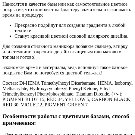
Наносятся в качестве базы или как самостоятельное цветное
покрытие, что позволяет nail-мастеру значительно сэкономить
время на процедуре.
Прекрасно подойдут для создания градиента в любой
технике.
Станут красивой цветной основой для яркого дизайна.
Для создания стильного маникюра добавьте слайдер, втирку
или стемпинг, закрепите дизайн глянцевым или матовым
топом и готово!
Экономьте время и материалы, ведь используя такое базовое
покрытие Вам не потребуется цветной гель-лак!
Состав:
Di-HEMA Trimethylhexyl Dicarbamate, HEMA, Isobornyl
Methacrylate, Hydroxycyclohexyl Phenyl Ketone, Ethyl
Trimethylbenzoyl Phenylphosphinate, Titanium Dioxide, (+/- ):
PIGMENT BLUE 15, RED 34, YELLOW 5, CARBON BLACK,
RED 30, VIOLET 2, PIGMENT GREEN 7
Особенности работы с цветными базами, способ
применения:
- Рекомендуем использовать тонкую подложку из прозрачного