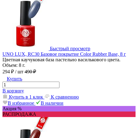
Быстрый просмотр
UNO LUX, RC30 Базовое покрытие Color Rubber Base, 8 г
Цветная каучуковая база пастельно василькового цвета.
Объем: 8 г.
294 ₽
/ шт
490 ₽
Купить
В корзину
Купить в 1 клик
К сравнению
В избранное
В наличии
Акция %
РАСПРОДАЖА