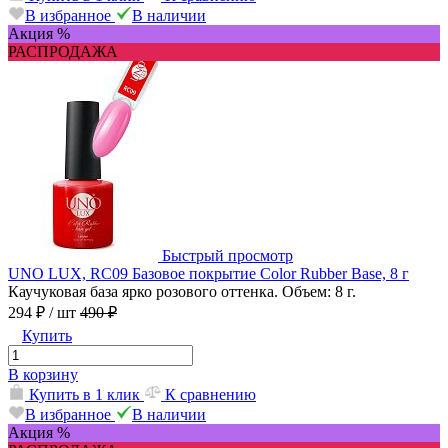
В избранное
В наличии
Акция %
РАСПРОДАЖА
Быстрый просмотр
UNO LUX, RC09 Базовое покрытие Color Rubber Base, 8 г
Каучуковая база ярко розового оттенка. Объем: 8 г.
294 ₽
/ шт
490 ₽
Купить
В корзину
Купить в 1 клик
К сравнению
В избранное
В наличии
Акция %