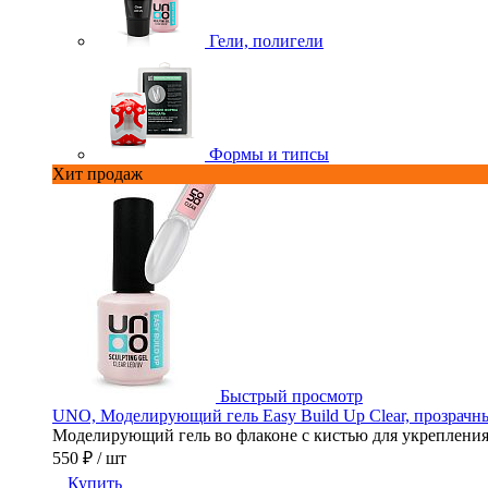
Гели, полигели
Формы и типсы
Хит продаж
Быстрый просмотр
UNO, Моделирующий гель Easy Build Up Clear, прозрачны
Моделирующий гель во флаконе с кистью для укрепления,
550 ₽
/ шт
Купить