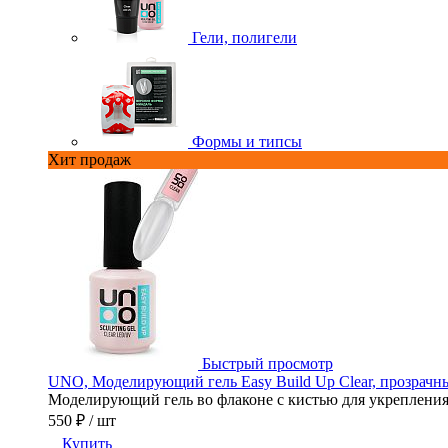
Гели, полигели
Формы и типсы
Хит продаж
Быстрый просмотр
UNO, Моделирующий гель Easy Build Up Clear, прозрачны
Моделирующий гель во флаконе с кистью для укрепления,
550 ₽
/ шт
Купить