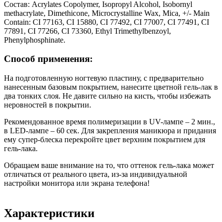
Состав:
Acrylates Copolymer, Isopropyl Alcohol, Isobornyl
methacrylate, Dimethicone, Microcrystalline Wax, Mica, +/- Main
Contain: CI 77163, CI 15880, CI 77492, CI 77007, CI 77491, CI
77891, CI 77266, CI 73360, Ethyl Trimethylbenzoyl,
Phenylphosphinate.
Способ применения:
На подготовленную ногтевую пластину, с предварительно
нанесенным базовым покрытием, нанесите цветной гель-лак в
два тонких слоя. Не давите сильно на кисть, чтобы избежать
неровностей в покрытии.
Рекомендованное время полимеризации в UV-лампе – 2 мин.,
в LED-лампе – 60 сек. Для закрепления маникюра и придания
ему супер-блеска перекройте цвет верхним покрытием для
гель-лака.
Обращаем ваше внимание на то, что оттенок гель-лака может
отличаться от реального цвета, из-за индивидуальной
настройки монитора или экрана телефона!
Характеристики