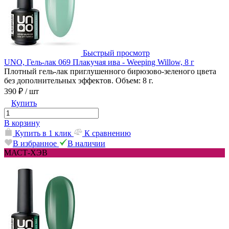
Быстрый просмотр
UNO, Гель-лак 069 Плакучая ива - Weeping Willow, 8 г
Плотный гель-лак приглушенного бирюзово-зеленого цвета
без дополнительных эффектов. Объем: 8 г.
390 ₽
/ шт
Купить
В корзину
Купить в 1 клик
К сравнению
В избранное
В наличии
МАСТ-ХЭВ