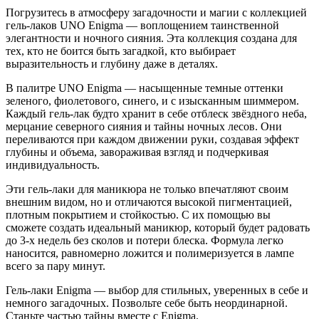
Погрузитесь в атмосферу загадочности и магии с коллекцией
гель-лаков UNO
Enigma
— воплощением таинственной
элегантности и ночного сияния. Эта коллекция создана для
тех, кто не боится быть загадкой, кто выбирает
выразительность и глубину даже в деталях.
В палитре UNO
Enigma
— насыщенные темные оттенки
зеленого, фиолетового, синего, и c изысканным шиммером.
Каждый гель-лак будто хранит в себе отблеск звёздного неба,
мерцание северного сияния и тайны ночных лесов. Они
переливаются при каждом движении руки, создавая эффект
глубины и объема, завораживая взгляд и подчеркивая
индивидуальность.
Эти гель-лаки для маникюра не только впечатляют своим
внешним видом, но и отличаются высокой пигментацией,
плотным покрытием и стойкостью. С их помощью вы
сможете создать идеальный маникюр, который будет радовать
до 3-х недель без сколов и потери блеска. Формула легко
наносится, равномерно ложится и полимеризуется в лампе
всего за пару минут.
Гель-лаки
Enigma
— выбор для стильных, уверенных в себе и
немного загадочных. Позвольте себе быть неординарной.
Станьте частью тайны вместе с
Enigma
.