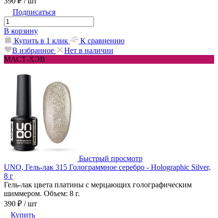
390 ₽
/ шт
Подписаться
В корзину
Купить в 1 клик
К сравнению
В избранное
Нет в наличии
МАСТ-ХЭВ
Быстрый просмотр
UNO, Гель-лак 315 Голограммное серебро - Holographic Silver,
8 г
Гель-лак цвета платины с мерцающих голографическим
шиммером. Объем: 8 г.
390 ₽
/ шт
Купить