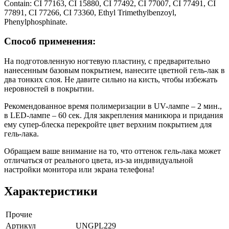
Contain: CI 77163, CI 15880, CI 77492, CI 77007, CI 77491, CI
77891, CI 77266, CI 73360, Ethyl Trimethylbenzoyl,
Phenylphosphinate.
Способ применения:
На подготовленную ногтевую пластину, с предварительно
нанесенным базовым покрытием, нанесите цветной гель-лак в
два тонких слоя. Не давите сильно на кисть, чтобы избежать
неровностей в покрытии.
Рекомендованное время полимеризации в UV-лампе – 2 мин.,
в LED-лампе – 60 сек. Для закрепления маникюра и придания
ему супер-блеска перекройте цвет верхним покрытием для
гель-лака.
Обращаем ваше внимание на то, что оттенок гель-лака может
отличаться от реального цвета, из-за индивидуальной
настройки монитора или экрана телефона!
Характеристики
Прочие
Артикул
UNGPL229