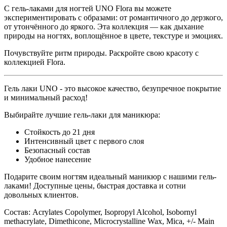
С гель-лаками для ногтей UNO
Flora
вы можете
экспериментировать с образами: от романтичного до дерзкого,
от утончённого до яркого. Эта коллекция — как дыхание
природы на ногтях, воплощённое в цвете, текстуре и эмоциях.
Почувствуйте ритм природы. Раскройте свою красоту с
коллекцией
Flora
.
Гель лаки UNO - это высокое качество, безупречное покрытие
и минимальный расход!
Выбирайте лучшие гель-лаки для маникюра:
Стойкость до 21 дня
Интенсивный цвет с первого слоя
Безопасный состав
Удобное нанесение
Подарите своим ногтям идеальный маникюр с нашими гель-
лаками! Доступные цены, быстрая доставка и сотни
довольных клиентов.
Состав:
Acrylates Copolymer, Isopropyl Alcohol, Isobornyl
methacrylate, Dimethicone, Microcrystalline Wax, Mica, +/- Main