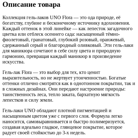
Описание товара
Коллекция гель-лаков UNO
Flora
— это ода природе, её
богатству, глубине и бесконечному источнику вдохновения.
Каждый оттенок в этой линейке — как лепесток загадочного
цветка или отблеск осеннего сада: насыщенный тёмно-
фиолетовый, гранатовый, глубокий розовый, оранжевый,
сдержанный серый и благородный оливковый. Эти гель-лаки
для маникюра сочетают в себе силу цвета и природную
гармонию, превращая каждый маникюр в произведение
искусства.
Гель-лак
Flora
— это выбор для тех, кто ценит
выразительность, но не жертвует утонченностью. Богатые
оттенки отлично смотрятся как в однотонном покрытии, так и
в сложных дизайнах. Они передают настроение природы:
таинственность леса, тепло заката, бархатную мягкость
лепестков и силу земли.
Гель-лаки UNO обладают плотной пигментацией и
насыщенным цветом уже с первого слоя. Формула легко
наносится, самовыравнивается и быстро полимеризуется,
создавая идеально гладкое, глянцевое покрытие, которое
радует своей стойкостью до 3-х недель.