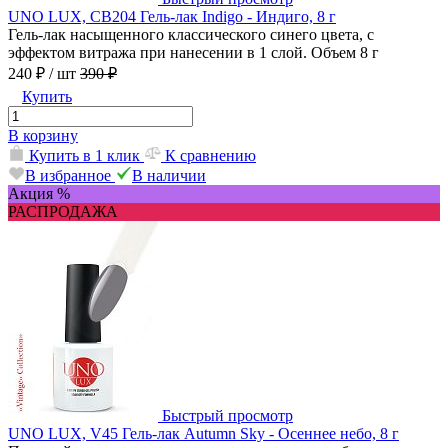
UNO LUX, CB204 Гель-лак Indigo - Индиго, 8 г
Гель-лак насыщенного классического синего цвета, с
эффектом витража при нанесении в 1 слой. Объем 8 г
240 ₽
/ шт
390 ₽
Купить
В корзину
Купить в 1 клик
К сравнению
В избранное
В наличии
Акция %
РАСПРОДАЖА
Быстрый просмотр
UNO LUX, V45 Гель-лак Autumn Sky - Осеннее небо, 8 г