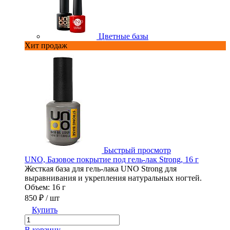
Цветные базы
Хит продаж
Быстрый просмотр
UNO, Базовое покрытие под гель-лак Strong, 16 г
U
Жесткая база для гель-лака UNO Strong для
Г
выравнивания и укрепления натуральных ногтей.
1
Объем: 16 г
850 ₽
/ шт
Купить
В
В корзину