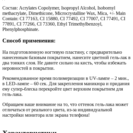
Состав:
Acrylates Copolymer, Isopropyl Alcohol, Isobornyl
methacrylate, Dimethicone, Microcrystalline Wax, Mica, +/- Main
Contain: CI 77163, CI 15880, CI 77492, CI 77007, CI 77491, CI
77891, CI 77266, CI 73360, Ethyl Trimethylbenzoyl,
Phenylphosphinate.
Способ применения:
На подготовленную ногтевую пластину, с предварительно
нанесенным базовым покрытием, нанесите цветной гель-лак в
два тонких слоя. Не давите сильно на кисть, чтобы избежать
неровностей в покрытии.
Рекомендованное время полимеризации в UV-лампе – 2 мин.,
в LED-лампе – 60 сек. Для закрепления маникюра и придания
ему супер-блеска перекройте цвет верхним покрытием для
гель-лака.
Обращаем ваше внимание на то, что оттенок гель-лака может
отличаться от реального цвета, из-за индивидуальной
настройки монитора или экрана телефона!
Характеристики