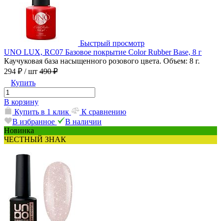
Быстрый просмотр
UNO LUX, RC07 Базовое покрытие Color Rubber Base, 8 г
Каучуковая база насыщенного розового цвета. Объем: 8 г.
294 ₽
/ шт
490 ₽
Купить
В корзину
Купить в 1 клик
К сравнению
В избранное
В наличии
Новинка
ЧЕСТНЫЙ ЗНАК