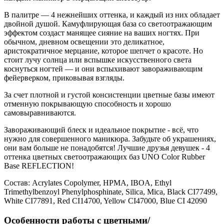
В палитре — 4 нежнейших оттенка, и каждый из них обладает
двойной душой. Камуфлирующая база со светоотражающим
эффектом создаст манящее сияние на ваших ногтях. При
обычном, дневном освещении это деликатное,
аристократичное мерцание, которое шепчет о красоте. Но
стоит лучу солнца или вспышке искусственного света
коснуться ногтей — и они вспыхивают завораживающим
фейерверком, приковывая взгляды.
За счет плотной и густой консистенции цветные базы имеют
отменную покрывающую способность и хорошо
самовыравниваются.
Завораживающий блеск и идеальное покрытие - всё, что
нужно для совершенного маникюра. Забудьте об украшениях,
они вам больше не понадобятся! Лучшие друзья девушек - 4
оттенка цветных светоотражающих баз
UNO Color Rubber
Base REFLECTION!
Состав:
Acrylates Copolymer, HPMA, IBOA, Ethyl
Trimethylbenzoyl Phenylphosphinate, Silica, Mica, Black CI77499,
White CI77891, Red CI14700, Yellow CI47000, Blue CI 42090
Особенности работы с цветными/