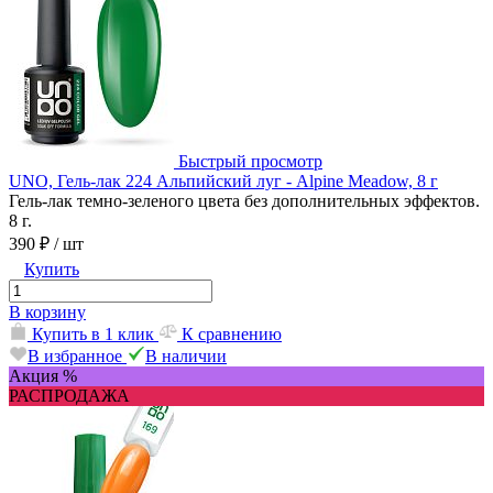
Быстрый просмотр
UNO, Гель-лак 224 Альпийский луг - Alpine Meadow, 8 г
Гель-лак темно-зеленого цвета без дополнительных эффектов.
8 г.
390 ₽
/ шт
Купить
В корзину
Купить в 1 клик
К сравнению
В избранное
В наличии
Акция %
РАСПРОДАЖА