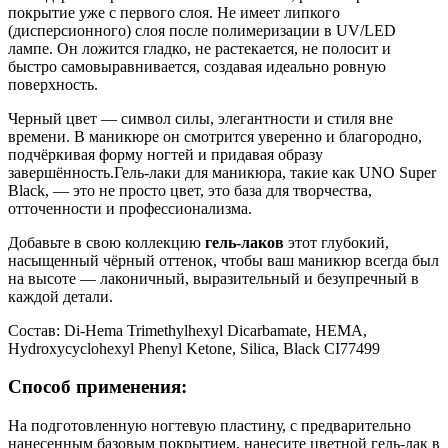
покрытие уже с первого слоя. Не имеет липкого
(дисперсионного) слоя после полимеризации в UV/LED
лампе. Он ложится гладко, не растекается, не полосит и
быстро самовыравнивается, создавая идеально ровную
поверхность.
Черный цвет — символ силы, элегантности и стиля вне
времени. В маникюре он смотрится уверенно и благородно,
подчёркивая форму ногтей и придавая образу
завершённость.Гель-лаки для маникюра, такие как
UNO Super
Black
, — это не просто цвет, это база для творчества,
отточенности и профессионализма.
Добавьте в свою коллекцию
гель-лаков
этот глубокий,
насыщенный чёрный оттенок, чтобы ваш маникюр всегда был
на высоте — лаконичный, выразительный и безупречный в
каждой детали.
Состав:
Di-Hema Trimethylhexyl Dicarbamate, HEMA,
Hydroxycyclohexyl Phenyl Ketone, Silica, Black CI77499
Способ применения:
На подготовленную ногтевую пластину, с предварительно
нанесенным базовым покрытием, нанесите цветной гель-лак в