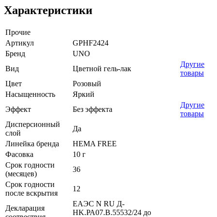
Характеристики
Прочие
Артикул
GPHF2424
Бренд
UNO
Другие
Вид
Цветной гель-лак
товары
Цвет
Розовый
Насыщенность
Яркий
Другие
Эффект
Без эффекта
товары
Дисперсионный
Да
слой
Линейка бренда
HEMA FREE
Фасовка
10 г
Срок годности
36
(месяцев)
Срок годности
12
после вскрытия
ЕАЭС N RU Д-
Декларация
HK.РА07.В.55532/24 до
соотвествия