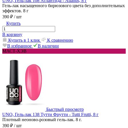
UNO, Гель-лак 108 Атлантида - Atlantis, 8 г
Гель-лак насыщенного бирюзового цвета без дополнительных
эффектов. 8 г
390 ₽
/ шт
Купить
В корзину
Купить в 1 клик
К сравнению
В избранное
В наличии
МАСТ-ХЭВ
Быстрый просмотр
UNO, Гель-лак 138 Тутти Фрутти - Tutti Frutti, 8 г
Плотный неоново-розовый гель-лак. 8 г.
390 ₽
/ шт