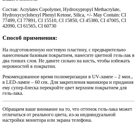
Состав:
Acrylates Copolymer, Hydroxypropyl Methacrylate,
Hydroxycyclohexyl Phenyl Ketone, Silica, +/- May Contain: CI
77499, CI 77891, CI 15510, CI 15850, CI 45380, CI 47005, CI
42090, CI 61565, CI 60730
Способ применения:
На подготовленную ногтевую пластину, с предварительно
нанесенным базовым покрытием, нанесите цветной гель-лак в
два тонких слоя. Не давите сильно на кисть, чтобы избежать
неровностей в покрытии.
Рекомендованное время полимеризации в UV-лампе – 2 мин.,
в LED-лампе – 60 сек. Для закрепления маникюра и придания
ему супер-блеска перекройте цвет верхним покрытием для
гель-лака.
Обращаем ваше внимание на то, что оттенок гель-лака может
отличаться от реального цвета, из-за индивидуальной
настройки монитора или экрана телефона.