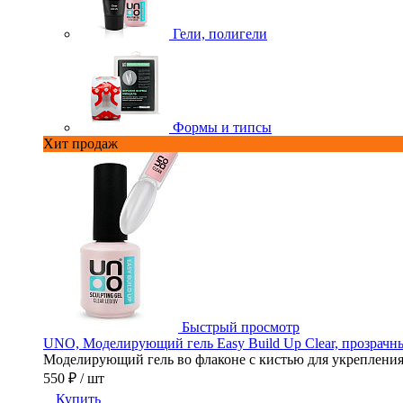
Гели, полигели
Формы и типсы
Хит продаж
Быстрый просмотр
UNO, Моделирующий гель Easy Build Up Clear, прозрачны
Моделирующий гель во флаконе с кистью для укрепления,
550 ₽
/ шт
Купить