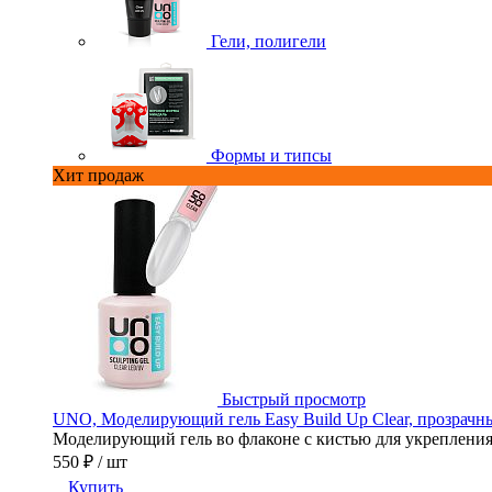
Гели, полигели
Формы и типсы
Хит продаж
Быстрый просмотр
UNO, Моделирующий гель Easy Build Up Clear, прозрачны
Моделирующий гель во флаконе с кистью для укрепления,
550 ₽
/ шт
Купить