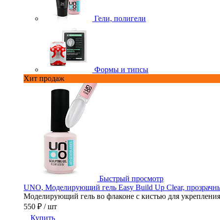
Гели, полигели
Формы и типсы
Хит продаж
Быстрый просмотр
UNO, Моделирующий гель Easy Build Up Clear, прозрачны
Моделирующий гель во флаконе с кистью для укрепления,
550 ₽
/ шт
Купить