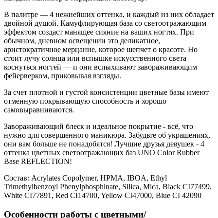
В палитре — 4 нежнейших оттенка, и каждый из них обладает
двойной душой. Камуфлирующая база со светоотражающим
эффектом создаст манящее сияние на ваших ногтях. При
обычном, дневном освещении это деликатное,
аристократичное мерцание, которое шепчет о красоте. Но
стоит лучу солнца или вспышке искусственного света
коснуться ногтей — и они вспыхивают завораживающим
фейерверком, приковывая взгляды.
За счет плотной и густой консистенции цветные базы имеют
отменную покрывающую способность и хорошо
самовыравниваются.
Завораживающий блеск и идеальное покрытие - всё, что
нужно для совершенного маникюра. Забудьте об украшениях,
они вам больше не понадобятся! Лучшие друзья девушек - 4
оттенка цветных светоотражающих баз
UNO Color Rubber
Base REFLECTION!
Состав:
Acrylates Copolymer, HPMA, IBOA, Ethyl
Trimethylbenzoyl Phenylphosphinate, Silica, Mica, Black CI77499,
White CI77891, Red CI14700, Yellow CI47000, Blue CI 42090
Особенности работы с цветными/