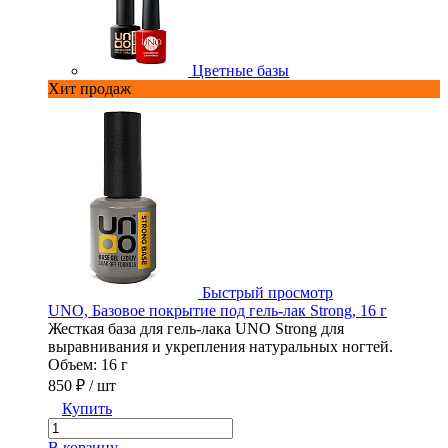
Цветные базы
Хит продаж
Быстрый просмотр
UNO, Базовое покрытие под гель-лак Strong, 16 г
U
Жесткая база для гель-лака UNO Strong для
Г
выравнивания и укрепления натуральных ногтей.
1
Объем: 16 г
850 ₽
/ шт
Купить
В
В корзину