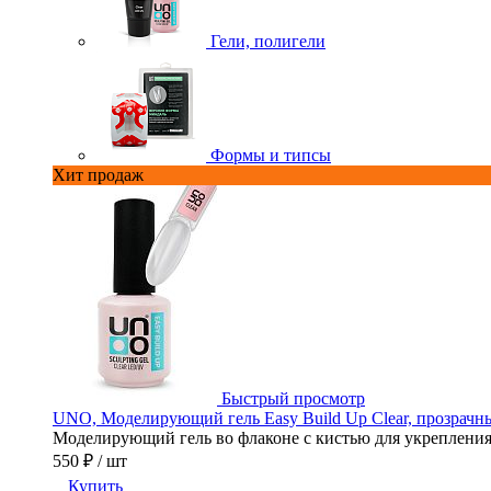
Гели, полигели
Формы и типсы
Хит продаж
Быстрый просмотр
UNO, Моделирующий гель Easy Build Up Clear, прозрачны
Моделирующий гель во флаконе с кистью для укрепления,
550 ₽
/ шт
Купить