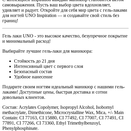
самовыражения. Пусть ваш выбор цвета вдохновляет,
удивляет и радует. Откройте для себя мир цвета с гель-лаками
для ногтей UNO
Inspiration
— и создавайте свой стиль без
границ!
Гель лаки UNO - это высокое качество, безупречное покрытие
и минимальный расход!
Выбирайте лучшие гель-лаки для маникюра:
Стойкость до 21 дня
Интенсивный цвет с первого слоя
Безопасный состав
Удобное нанесение
Подарите своим ногтям идеальный маникюр с нашими гель-
лаками! Доступные цены, быстрая доставка и сотни
довольных клиентов.
Состав:
Acrylates Copolymer, Isopropyl Alcohol, Isobornyl
methacrylate, Dimethicone, Microcrystalline Wax, Mica, +/- Main
Contain: CI 77163, CI 15880, CI 77492, CI 77007, CI 77491, CI
77891, CI 77266, CI 73360, Ethyl Trimethylbenzoyl,
Phenylphosphinate.