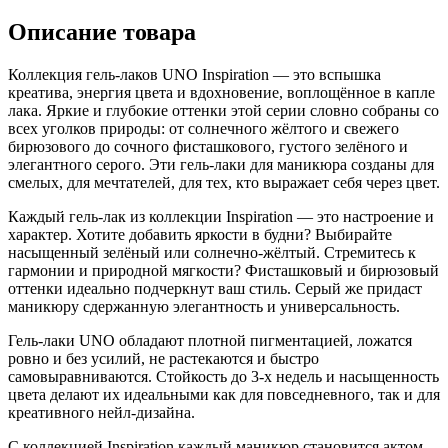
Описание товара
Коллекция гель-лаков UNO
Inspiration
— это вспышка
креатива, энергия цвета и вдохновение, воплощённое в капле
лака. Яркие и глубокие оттенки этой серии словно собраны со
всех уголков природы: от солнечного жёлтого и свежего
бирюзового до сочного фисташкового, густого зелёного и
элегантного серого. Эти гель-лаки для маникюра созданы для
смелых, для мечтателей, для тех, кто выражает себя через цвет.
Каждый гель-лак из коллекции
Inspiration
— это настроение и
характер. Хотите добавить яркости в будни? Выбирайте
насыщенный зелёный или солнечно-жёлтый. Стремитесь к
гармонии и природной мягкости? Фисташковый и бирюзовый
оттенки идеально подчеркнут ваш стиль. Серый же придаст
маникюру сдержанную элегантность и универсальность.
Гель-лаки UNO обладают плотной пигментацией, ложатся
ровно и без усилий, не растекаются и быстро
самовыравниваются. Стойкость до 3-х недель и насыщенность
цвета делают их идеальными как для повседневного, так и для
креативного нейл-дизайна.
С коллекцией
Inspiration
каждый маникюр становится актом